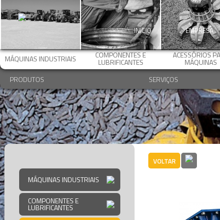
INICIO
EMPRESA
COMPONENTES E
ACESSÓRIOS P
MÁQUINAS INDUSTRIAIS
LUBRIFICANTES
MÁQUINAS
PRODUTOS
SERVIÇOS
VOLTAR
Corren
MÁQUINAS INDUSTRIAIS
COMPONENTES E
LUBRIFICANTES