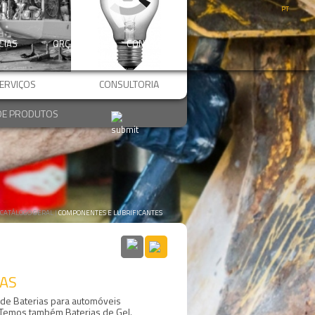
PT
CIAS
ORÇAMENTO
CONTACTOS
ERVIÇOS
CONSULTORIA
CATÁLOGO GERAL |
COMPONENTES E LUBRIFICANTES
Componentes
para
Máquinas
AS
 de Baterias para automóveis
. Temos também Baterias de Gel.