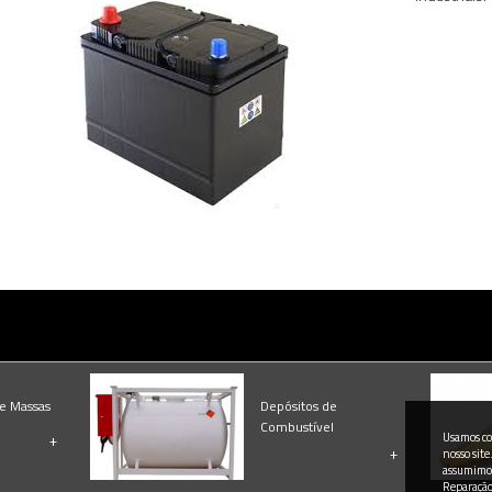
 e Massas
Depósitos de
Combustível
Usamos co
+
+
nosso site
assumimos
Reparação 