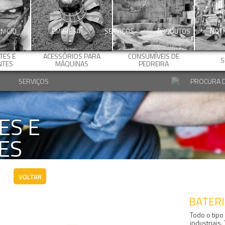
INICIO
EMPRESA
SERVIÇOS
PRODUTOS
NOTÍ
ES E
ACESSÓRIOS PARA
CONSUMÍVEIS DE
S
NTES
MÁQUINAS
PEDREIRA
SERVIÇOS
ES E
ES
VOLTAR
BATERI
Todo o tipo
industriais